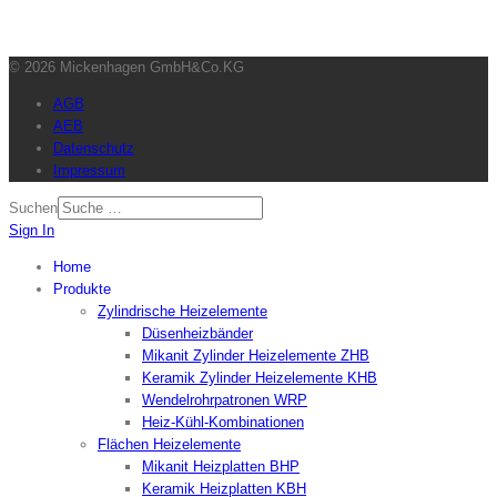
© 2026 Mickenhagen GmbH&Co.KG
AGB
AEB
Datenschutz
Impressum
Suchen
Sign In
Home
Produkte
Zylindrische Heizelemente
Düsenheizbänder
Mikanit Zylinder Heizelemente ZHB
Keramik Zylinder Heizelemente KHB
Wendelrohrpatronen WRP
Heiz-Kühl-Kombinationen
Flächen Heizelemente
Mikanit Heizplatten BHP
Keramik Heizplatten KBH