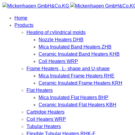
Home
Products
Heating of cylindrical molds
Nozzle Heaters DHB
Mica Insulated Band Heaters ZHB
Ceramic Insulated Band Heaters KHB
Coil Heaters WRP
Frame Heaters , L- shape and U-shape
Mica Insulated Frame Heaters RHE
Ceramic Insulated Frame Heaters KRH
Flat Heaters
Mica Insulated Flat Heaters BHP
Ceramic Insulated Flat Heaters KBH
Cartridge Heaters
Coil Heaters WRP
Tubular Heaters
Flexible Tubular Heaters RHK-F